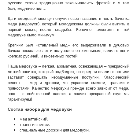
русские сказки традиционно заканчивались фразой: и я там
был, мед-пиво пил…
Да и «медовый месяц» получил свое название в честь бочонка
меда (медовухи), который молодожены должны были выпить в
первый месяц после свадьбы. Конечно, алкоголя в той
медовухе было минимум.
Крепким был «ставленый мед» его выдерживали в дубовых
бочках несколько лет и получался он хмельным, валил с ног и
крепких русичей, и иноземных гостей.
Наша медовуха – легкая, ароматная, освежающая – прекрасный
летний напиток, который подбодрит, но вряд ли свалит с ног или
заставит совершать необдуманные поступки. Классический
рецепт — мед и дрожжи, мы украсили хмелем, травами и
пряностями. Качество медовухи прежде всего зависит от меда,
наш – с собственной пасеки, а значит прекрасный вкус мы
гарантируем!
Состав набора для медовухи
мед алтайский,
травы и специи,
специальные дрожжи для медовухи.