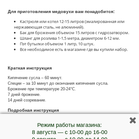
Для приготовления медовухи вам понадобится:
Кастрюля или котел 12-15 литров (эмалированная или
нержавеющая сталь, не алюминий).
Бак для брожения объемом 15 литров с гидрозатвором.
Шланг для розлива 1-1,5 метра, диаметром 6-12 мм.
Пэт бутылки объемом 1 литр, 10 штук.
Все необходимое есть в магазине где вы купили набор.
Краткая инструкция
Кипячение сусла – 60 минут.
Специи – за 10 минут до окончания кипячения сусла.
Брожение при температуре 20-24°С.
7 дней брожение.
14 дней созревание.
Подробная инструкция
1. Возьмите кастрюлю или емкость из нержавеющей стали
Режим работы магазина:
объемом 15 литров. Налейте в кастрюлю 10 литров воды и
влейте мед из пакета. Хорошенько размешайте.
8 августа — с 10-00 до 16-00