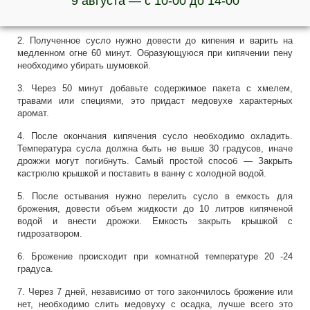
9 августа — с 10-00 до 14-00
Внимание! Если мед будет трудно выливаться, то можно
предварительно положить пакет с медом в горячую воду.
2. Полученное сусло нужно довести до кипения и варить на
медленном огне 60 минут. Образующуюся при кипячении пену
необходимо убирать шумовкой.
3. Через 50 минут добавьте содержимое пакета с хмелем,
травами или специями, это придаст медовухе характерных
аромат.
4. После окончания кипячения сусло необходимо охладить.
Температура сусла должна быть не выше 30 градусов, иначе
дрожжи могут погибнуть. Самый простой способ — Закрыть
кастрюлю крышкой и поставить в ванну с холодной водой.
5. После остывания нужно перелить сусло в емкость для
брожения, довести объем жидкости до 10 литров кипяченой
водой и внести дрожжи. Емкость закрыть крышкой с
гидрозатвором.
6. Брожение происходит при комнатной температуре 20 -24
градуса.
7. Через 7 дней, независимо от того закончилось брожение или
нет, необходимо слить медовуху с осадка, лучше всего это