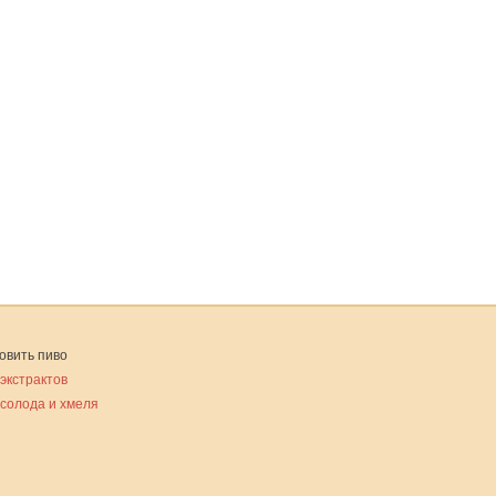
овить пиво
 экстрактов
 солода и хмеля