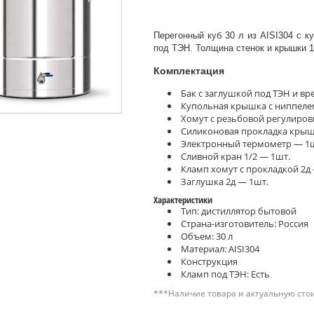
Перегонный куб 30 л из AISI304 с к
под ТЭН. Толщина стенок и крышки 1
Комплектация
Бак с заглушкой под ТЭН и вре
Купольная крышка с ниппеле
Хомут с резьбовой регулиров
Силиконовая прокладка крыш
Электронный термометр — 1ш
Сливной кран 1/2 — 1шт.
Кламп хомут с прокладкой 2д
Заглушка 2д — 1шт.
Характеристики
Тип: дистиллятор бытовой
Страна-изготовитель: Россия
Объем: 30 л
Материал: AISI304
Конструкция
Кламп под ТЭН: Есть
***Наличие товара и актуальную сто