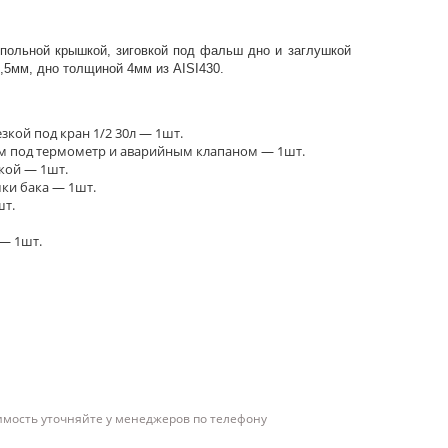
упольной крышкой, зиговкой под фальш дно и заглушкой
,5мм, дно толщиной 4мм из AISI430.
зкой под кран 1/2 30л — 1шт.
м под термометр и аварийным клапаном — 1шт.
кой — 1шт.
ки бака — 1шт.
т.
 — 1шт.
имость уточняйте у менеджеров по телефону