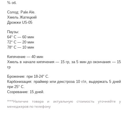
% об.
Солод: Pale Ale.
Хмель Жатецкий
Дрожжи US-05
Паузы:
64° С — 60 мин
72° С — 20 мин
78° С — 10 мин
Кипячение — 40 мин
Хмель в начале кипячения — 15 гр, за 5 мин до окончания — 15
гр
Брожение: при 18-24° С.
Карбонизация: праймер или декстроза 10 г/л, выдержать 5 дней
при 25° С.
Созревание: 15 дней.
***Наличие товара и актуальную стоимость уточняйте у
менеджеров по телефону