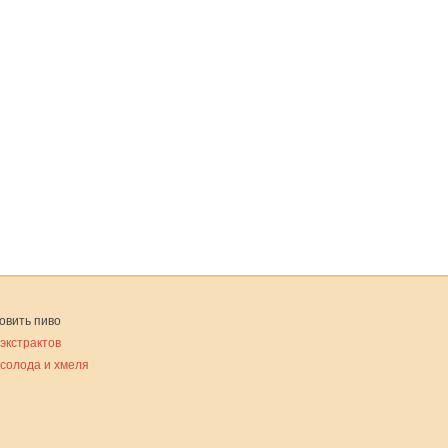
овить пиво
 экстрактов
 солода и хмеля