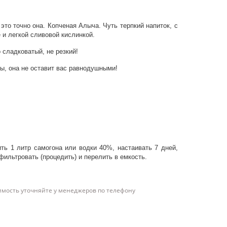
 это точно она. Копченая Алыча. Чуть терпкий напиток, с
 и легкой сливовой кислинкой.
о сладковатый, не резкий!
ны, она не оставит вас равнодушными!
ть 1 литр самогона или водки 40%, настаивать 7 дней,
фильтровать (процедить) и перелить в емкость.
имость уточняйте у менеджеров по телефону