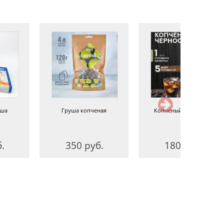
уша
Груша копченая
Копченый чернослив
.
350 руб.
180 руб.