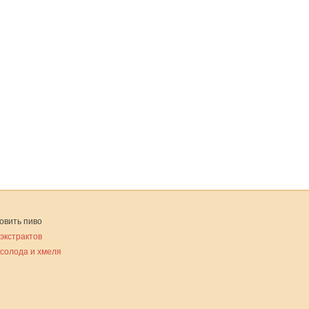
овить пиво
 экстрактов
 солода и хмеля