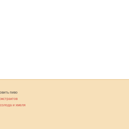
овить пиво
 экстрактов
 солода и хмеля