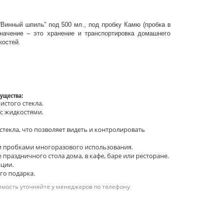
“Винный шпиль” под 500 мл., под пробку Камю (пробка в
значение – это хранение и транспортировка домашнего
костей.
ущества:
истого стекла.
 с жидкостями.
текла, что позволяет видеть и контролировать
 пробками многоразового использования.
праздничного стола дома, в кафе, баре или ресторане.
ации.
го подарка.
имость уточняйте у менеджеров по телефону