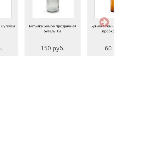
с бугелем
Бутылка Бомба прозрачная
Бутылка темная с бугельной
бугель 1 л
пробкой 0,33 л
.
150 руб.
60 руб.