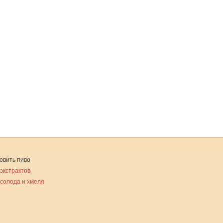
овить пиво
 экстрактов
 солода и хмеля