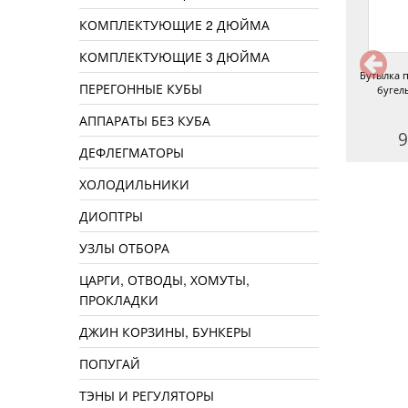
КОМПЛЕКТУЮЩИЕ 2 ДЮЙМА
КОМПЛЕКТУЮЩИЕ 3 ДЮЙМА
Бутылка Бомба прозрачная
Бутылка темная с бугельной
Бутылка п
ПЕРЕГОННЫЕ КУБЫ
бугель 1 л
пробкой 0,33 л
бугел
АППАРАТЫ БЕЗ КУБА
150 руб.
60 руб.
9
ДЕФЛЕГМАТОРЫ
ХОЛОДИЛЬНИКИ
ДИОПТРЫ
УЗЛЫ ОТБОРА
ЦАРГИ, ОТВОДЫ, ХОМУТЫ,
ПРОКЛАДКИ
ДЖИН КОРЗИНЫ, БУНКЕРЫ
ПОПУГАЙ
ТЭНЫ И РЕГУЛЯТОРЫ