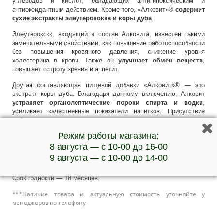
углеводов и кислот, обладающих антигипоксическим и
антиоксидантным действием. Кроме того, «Алковит»®
содержит
сухие экстракты элеутерококка и коры дуба
.
Элеутерококк, входящий в состав Алковита, известен такими
замечательными свойствами, как повышение работоспособности
без повышения кровяного давления, снижение уровня
холестерина в крови. Также он
улучшает обмен веществ
,
повышает остроту зрения и аппетит.
Другая составляющая пищевой добавки «Алковит»® — это
экстракт коры дуба. Благодаря данному включению, Алковит
устраняет органолептические пороки спирта и водки
,
усиливает качественные показатели напитков. Присутствие
дубильных веществ существенно
улучшает их вкусовые
свойства
.
Режим работы магазина:
Рекомендации по применению. Рекомендуемая дозировка
8 августа — с 10-00 до 16-00
добавки: 3-7 грамм на литр алкогольного напитка. Напиток готов
9 августа — с 10-00 до 14-00
к употреблению сразу после внесения и растворения добавки.
Срок годности — 18 месяцев.
***Наличие товара и актуальную стоимость уточняйте у
менеджеров по телефону