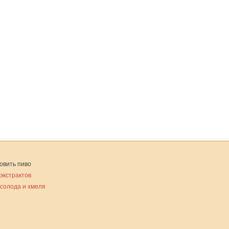
овить пиво
 экстрактов
 солода и хмеля