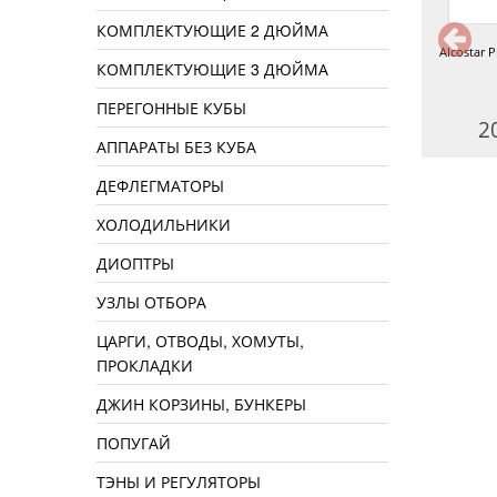
КОМПЛЕКТУЮЩИЕ 2 ДЮЙМА
costar Premium Honey Cognac
Alcostar Premium French Cognac
Alcostar 
КОМПЛЕКТУЮЩИЕ 3 ДЮЙМА
ПЕРЕГОННЫЕ КУБЫ
200 руб.
200 руб.
2
АППАРАТЫ БЕЗ КУБА
ДЕФЛЕГМАТОРЫ
ХОЛОДИЛЬНИКИ
ДИОПТРЫ
УЗЛЫ ОТБОРА
ЦАРГИ, ОТВОДЫ, ХОМУТЫ,
ПРОКЛАДКИ
ДЖИН КОРЗИНЫ, БУНКЕРЫ
ПОПУГАЙ
ТЭНЫ И РЕГУЛЯТОРЫ